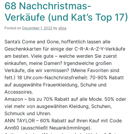
!!
68 Nachchristmas-
Karl
Lagerfeld
Verkäufe (und Kat’s Top 17)
Paris
führt
eine
Posted on
December 1, 2022
by
xlhra
Plus
-
Santa’s Come and Gone, hoffentlich lassen alle
Size
Geschenkkarten für einige der C-R-A-A-Z-Y-Verkäufe
-
Sammlung
am besten. Viele gute – welche werden Sie zuerst
mit
einkaufen, meine Damen? Irgendwelche großen
Stitch
Verkäufe, die wir vermissen? (Meine Favoriten sind
Fix
ein!
fett.) 18 Uhr.com-Nachchristsfreiheit: 70-90% Rabatt
auf ausgewählte Frauenkleidung, Schuhe und
Accessoires.
Amazon – bis zu 70% Rabatt auf alle Mode. 50% oder
viel mehr von ausgewählten Kleidung, Schuhen,
Schmuck und Uhren.
ANN TAYLOR – 60% Rabatt auf Ihren Kauf mit Code
Ann60 (ausschließt Neuankömmlinge).