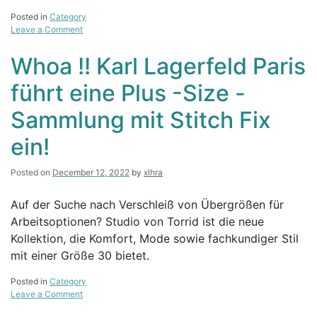
Posted in
Category
on
Leave a Comment
Qfd
von
Whoa !! Karl Lagerfeld Paris
Qristyl
Frazier
führt eine Plus -Size -
jetzt
im
Sammlung mit Stitch Fix
Internet
sowie
ein!
in
Geschäften
in
Posted on
December 12, 2022
by
xlhra
Lane
Bryant
Auf der Suche nach Verschleiß von Übergrößen für
Arbeitsoptionen? Studio von Torrid ist die neue
Kollektion, die Komfort, Mode sowie fachkundiger Stil
mit einer Größe 30 bietet.
Posted in
Category
on
Leave a Comment
Whoa