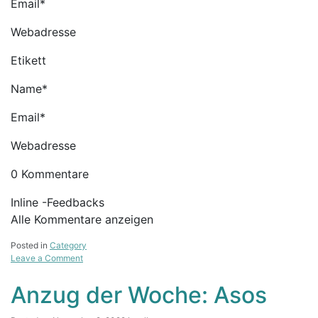
Email*
Webadresse
Etikett
Name*
Email*
Webadresse
0 Kommentare
Inline -Feedbacks
Alle Kommentare anzeigen
Posted in
Category
on
Leave a Comment
4
Gründe,
Anzug der Woche: Asos
die
der