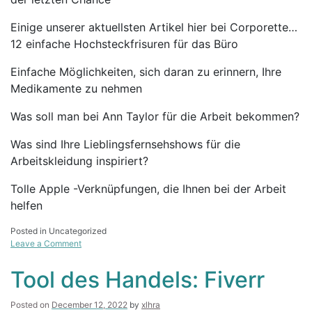
Einige unserer aktuellsten Artikel hier bei Corporette…
12 einfache Hochsteckfrisuren für das Büro
Einfache Möglichkeiten, sich daran zu erinnern, Ihre
Medikamente zu nehmen
Was soll man bei Ann Taylor für die Arbeit bekommen?
Was sind Ihre Lieblingsfernsehshows für die
Arbeitskleidung inspiriert?
Tolle Apple -Verknüpfungen, die Ihnen bei der Arbeit
helfen
Posted in Uncategorized
on
Leave a Comment
Der
TPS-
Tool des Handels: Fiverr
Bericht
vom
Posted on
December 12, 2022
by
xlhra
Mittwoch: