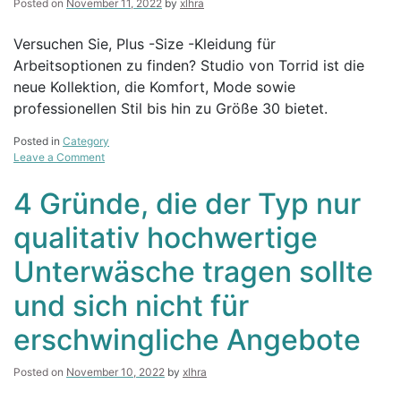
Posted on
November 11, 2022
by
xlhra
Versuchen Sie, Plus -Size -Kleidung für
Arbeitsoptionen zu finden? Studio von Torrid ist die
neue Kollektion, die Komfort, Mode sowie
professionellen Stil bis hin zu Größe 30 bietet.
Posted in
Category
on
Leave a Comment
Superfit
Hero
4 Gründe, die der Typ nur
arbeitet
mit
qualitativ hochwertige
Kohls
zusammen:
Unterwäsche tragen sollte
Jetzt
können
und sich nicht für
Sie
sich
erschwingliche Angebote
im
Laden
von
Posted on
November 10, 2022
by
xlhra
Size
7x