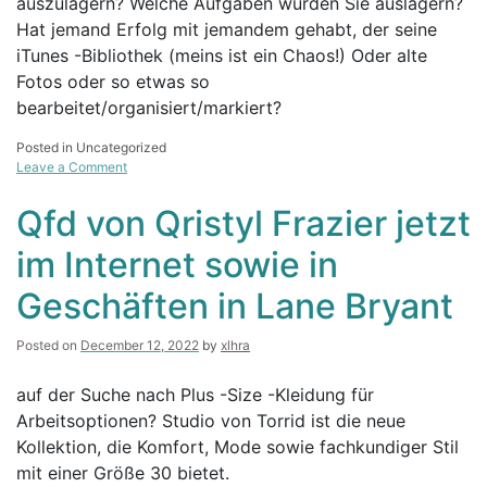
auszulagern? Welche Aufgaben würden Sie auslagern?
Hat jemand Erfolg mit jemandem gehabt, der seine
iTunes -Bibliothek (meins ist ein Chaos!) Oder alte
Fotos oder so etwas so
bearbeitet/organisiert/markiert?
Posted in Uncategorized
on
Leave a Comment
Tool
des
Qfd von Qristyl Frazier jetzt
Handels:
Fiverr
im Internet sowie in
Geschäften in Lane Bryant
Posted on
December 12, 2022
by
xlhra
auf der Suche nach Plus -Size -Kleidung für
Arbeitsoptionen? Studio von Torrid ist die neue
Kollektion, die Komfort, Mode sowie fachkundiger Stil
mit einer Größe 30 bietet.