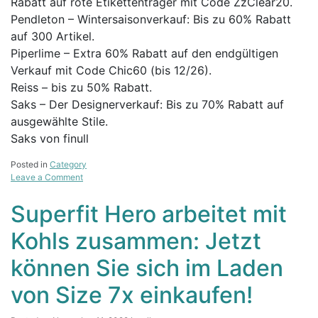
Rabatt auf rote Etikettenträger mit Code ZzClear20.
Pendleton – Wintersaisonverkauf: Bis zu 60% Rabatt
auf 300 Artikel.
Piperlime – Extra 60% Rabatt auf den endgültigen
Verkauf mit Code Chic60 (bis 12/26).
Reiss – bis zu 50% Rabatt.
Saks – Der Designerverkauf: Bis zu 70% Rabatt auf
ausgewählte Stile.
Saks von finull
Posted in
Category
on
Leave a Comment
68
Nachchristmas-
Superfit Hero arbeitet mit
Verkäufe
(und
Kohls zusammen: Jetzt
Kat’s
Top
können Sie sich im Laden
17)
von Size 7x einkaufen!