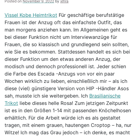
Posted on
November 9, 2022
by
xlhra
Typ
nur
qualitativ
Vissel Kobe Heimtrikot
Für geschäftige berufstätige
hochwertige
Frauen ist der Anzug oft das einfachste Outfit, das
Unterwäsche
man morgens anziehen kann. Im Allgemeinen geht es
tragen
sollte
bei dieser Funktion nicht um Interviewanzüge für
und
Frauen, die so klassisch und grundlegend sein sollten,
sich
wie Sie es bekommen. Stattdessen handelt es sich bei
nicht
für
dieser Funktion um den etwas anderen Anzug, der
erschwingliche
modisch und dennoch professionell ist. Jeder schien
Angebote
die Farbe des Escada -Anzugs von vor ein paar
Wochen wirklich zu lieben, einschließlich mir – als ich
diese (viel) günstigere Version von HIP -Händler Asos
sah, musste ich sie weitergeben. Ich
Brasilianische
Trikot
liebe dieses helle Rosa! Zum jetzigen Zeitpunkt
ist es in den Größen 1-14 mit passenden Knöchelhosen
erhältlich. Für die Arbeit würde ich es als gestaltet
tragen, mit einem grauen, hautengen Croptop – ha, nur
Witze! Ich mag das Grau jedoch – ich denke, es macht