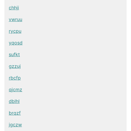
chhji
vwruu
rycpu
yqosd
sufkt
gzzuj
rbcfp
qjcmz
dblhl
brqzf
jgczw