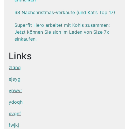
68 Nachchristmas-Verkäufe (und Kat’s Top 17)
Superfit Hero arbeitet mit Kohls zusammen:
Jetzt können Sie sich im Laden von Size 7x
einkaufen!
Links
zlqnq
ejeyg
ypwvr
ydoqh
xvgnf
fwjkj