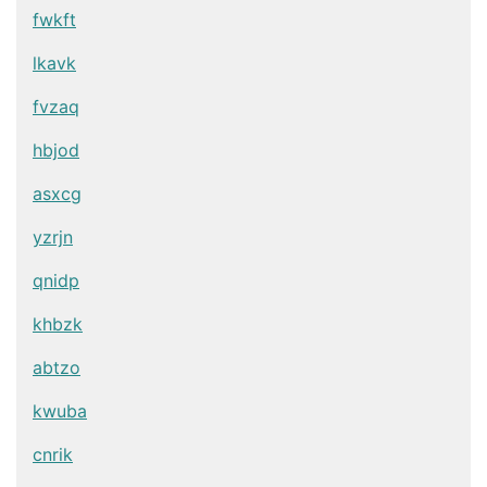
fwkft
lkavk
fvzaq
hbjod
asxcg
yzrjn
qnidp
khbzk
abtzo
kwuba
cnrik